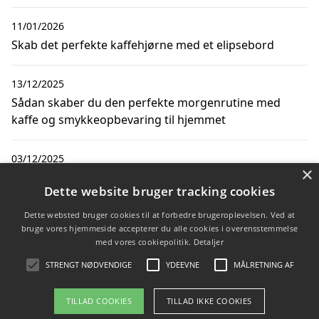
11/01/2026
Skab det perfekte kaffehjørne med et elipsebord
13/12/2025
Sådan skaber du den perfekte morgenrutine med
kaffe og smykkeopbevaring til hjemmet
03/12/2025
×
Sådan holder du en kaffefest med fastelavnspynt
Dette website bruger tracking cookies
18/11/2025
Dette websted bruger cookies til at forbedre brugeroplevelsen. Ved at
bruge vores hjemmeside accepterer du alle cookies i overensstemmelse
Sådan skaber du den perfekte kaffehjørne med runde
med vores cookiepolitik.
Detaljer
elipse borde
STRENGT NØDVENDIGE
YDEEVNE
MÅLRETNING AF
TILLAD COOKIES
TILLAD IKKE COOKIES
Copyright 2026 - Pilanto Aps